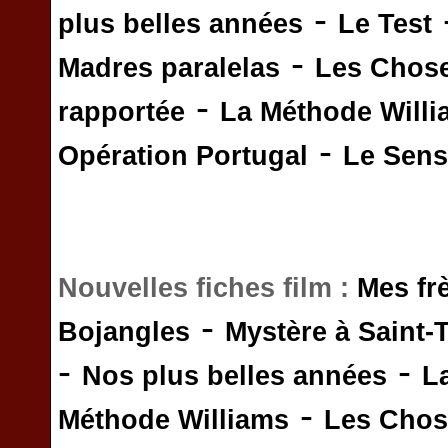
-
plus belles années
Le Test
-
Madres paralelas
Les Chos
-
rapportée
La Méthode Will
-
Opération Portugal
Le Sens 
Nouvelles fiches film :
Mes fr
-
Bojangles
Mystère à Saint-
-
-
Nos plus belles années
L
-
Méthode Williams
Les Chos