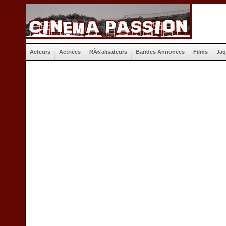
Acteurs
Actrices
RÃ©alisateurs
Bandes Annonces
Films
Jaq