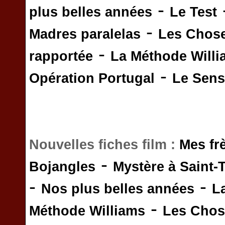
-
plus belles années
Le Test
-
Madres paralelas
Les Chos
-
rapportée
La Méthode Will
-
Opération Portugal
Le Sens 
Nouvelles fiches film :
Mes fr
-
Bojangles
Mystère à Saint-
-
-
Nos plus belles années
L
-
Méthode Williams
Les Chos