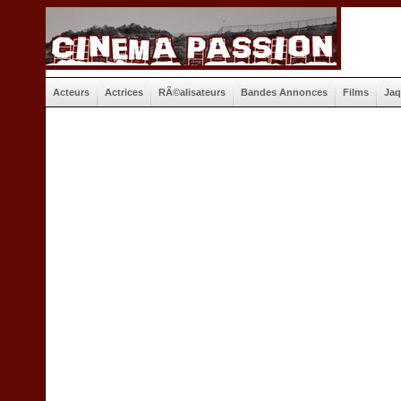
Acteurs
Actrices
RÃ©alisateurs
Bandes Annonces
Films
Jaq