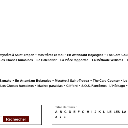
-
-
-
Mystère à Saint-Tropez
Mes frères et moi
En Attendant Bojangles
The Card Cou
-
-
-
-
Les Choses humaines
Le Calendrier
La Pièce rapportée
La Méthode Williams
-
-
-
-
 Bamako
En Attendant Bojangles
Mystère à Saint-Tropez
The Card Counter
Le
-
-
-
-
Les Choses humaines
Madres paralelas
Clifford
S.O.S. Fantômes : L'Héritage
Titre de films :
A
B
C
D
E
F
G
H
I
J
K
L
LE
LES
LA
X
Y
Z