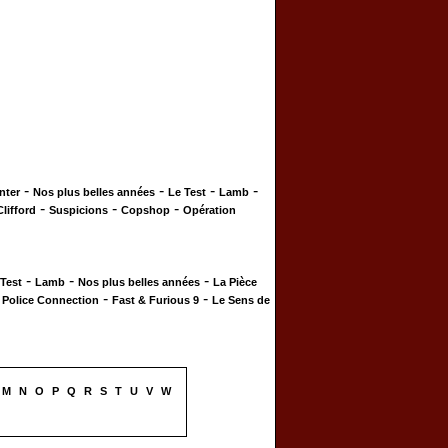
-
-
-
-
nter
Nos plus belles années
Le Test
Lamb
-
-
-
Clifford
Suspicions
Copshop
Opération
-
-
-
 Test
Lamb
Nos plus belles années
La Pièce
-
-
-
Police Connection
Fast & Furious 9
Le Sens de
M
N
O
P
Q
R
S
T
U
V
W