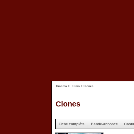
Cinéma
>
Films
> Clones
Clones
Fiche complète
Bande-annonce
Casti