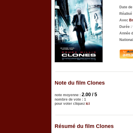
Date de
Réalisé
Avec
Br
Durée :
Année d
National
Note du film Clones
2.00 / 5
note moyenne :
nombre de vote : 1
pour voter cliquez
ici
Résumé du film Clones