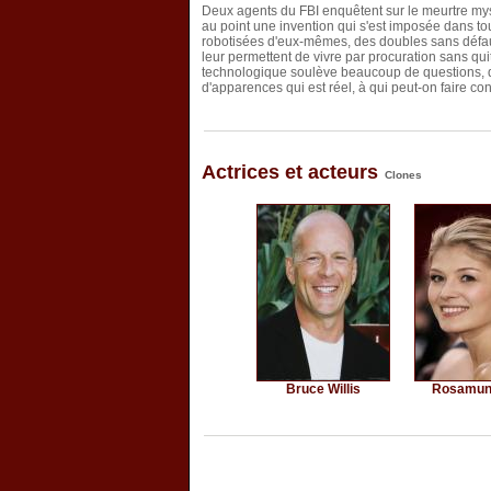
Deux agents du FBI enquêtent sur le meurtre myst
au point une invention qui s'est imposée dans to
robotisées d'eux-mêmes, des doubles sans défaut
leur permettent de vivre par procuration sans quitt
technologique soulève beaucoup de questions, d
d'apparences qui est réel, à qui peut-on faire co
Actrices et acteurs
Clones
Bruce Willis
Rosamun