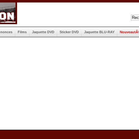
nnonces
Films
Jaquette DVD
Sticker DVD
Jaquette BLU-RAY
NouveautÃ