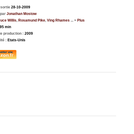
 sortie
28-10-2009
 par
Jonathan Mostow
uce Willis
,
Rosamund Pike
,
Ving Rhames
... >
Plus
95 min
e production :
2009
ité :
Etats-Unis