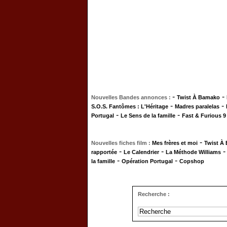
-
-
Nouvelles Bandes annonces :
Twist À Bamako
-
-
S.O.S. Fantômes : L'Héritage
Madres paralelas
-
-
Portugal
Le Sens de la famille
Fast & Furious 9
-
Nouvelles fiches film :
Mes frères et moi
Twist À
-
-
rapportée
Le Calendrier
La Méthode Williams
-
-
la famille
Opération Portugal
Copshop
Recherche :