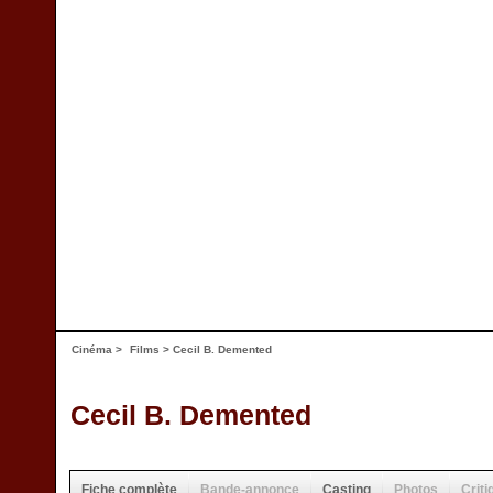
Cinéma
>
Films
> Cecil B. Demented
Cecil B. Demented
Fiche complète
Bande-annonce
Casting
Photos
Criti