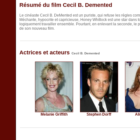
Résumé du film Cecil B. Demented
Le cinéaste Cecil B. DeMented est un puriste, qui refuse les règles c
Méchante, hypocrite et capricieuse, Honey Whitlock est une star dans to
logiquement travailler ensemble. Pourtant, en enlevant la seconde, le p
de son nouveau film.
Actrices et acteurs
Cecil B. Demented
Melanie Griffith
Stephen Dorff
Al