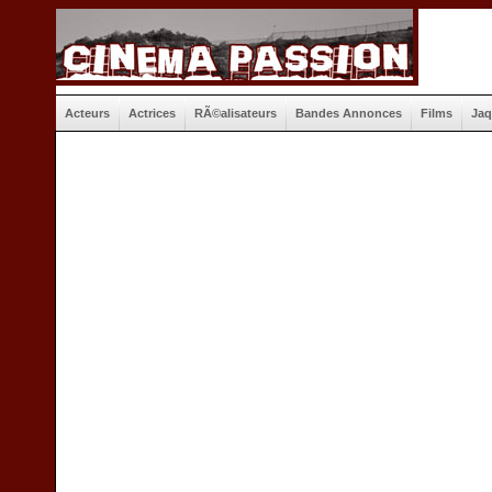
Acteurs
Actrices
RÃ©alisateurs
Bandes Annonces
Films
Jaq