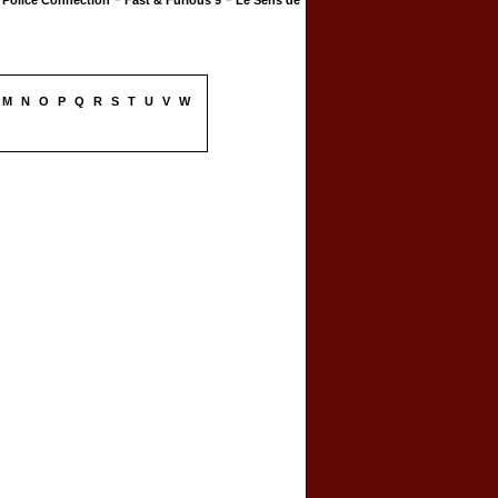
Police Connection
Fast & Furious 9
Le Sens de
M
N
O
P
Q
R
S
T
U
V
W