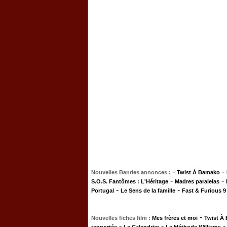
-
-
Nouvelles Bandes annonces :
Twist À Bamako
-
-
S.O.S. Fantômes : L'Héritage
Madres paralelas
-
-
Portugal
Le Sens de la famille
Fast & Furious 9
-
Nouvelles fiches film :
Mes frères et moi
Twist À
-
-