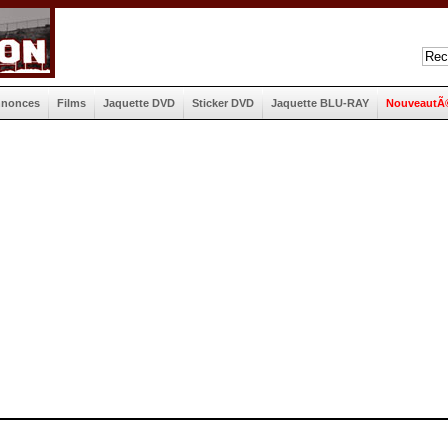
nnonces
Films
Jaquette DVD
Sticker DVD
Jaquette BLU-RAY
NouveautÃ