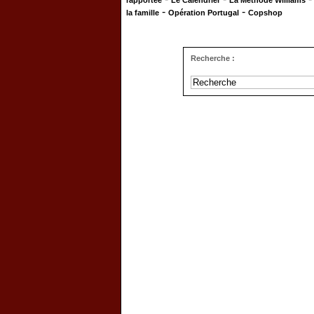
rapportée
Le Calendrier
La Méthode Williams
-
-
la famille
Opération Portugal
Copshop
Recherche :