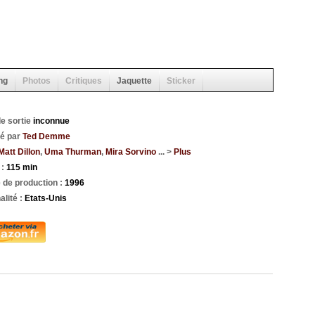
ng
Photos
Critiques
Jaquette
Sticker
e sortie
inconnue
sé par
Ted Demme
Matt Dillon
,
Uma Thurman
,
Mira Sorvino
... >
Plus
 :
115 min
 de production :
1996
alité :
Etats-Unis