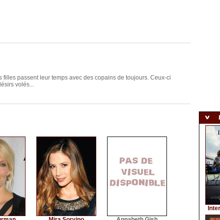
s filles passent leur temps avec des copains de toujours. Ceux-ci
ésirs volés...
Inte
urman
Mira Sorvino
Annabeth Gish