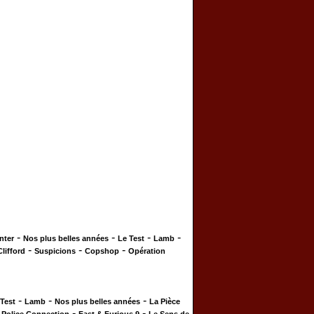
-
-
-
-
nter
Nos plus belles années
Le Test
Lamb
-
-
-
Clifford
Suspicions
Copshop
Opération
-
-
-
 Test
Lamb
Nos plus belles années
La Pièce
-
-
-