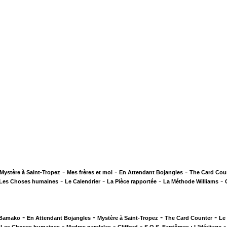
-
-
-
Mystère à Saint-Tropez
Mes frères et moi
En Attendant Bojangles
The Card Cou
-
-
-
-
Les Choses humaines
Le Calendrier
La Pièce rapportée
La Méthode Williams
-
-
-
-
 Bamako
En Attendant Bojangles
Mystère à Saint-Tropez
The Card Counter
Le
-
-
-
-