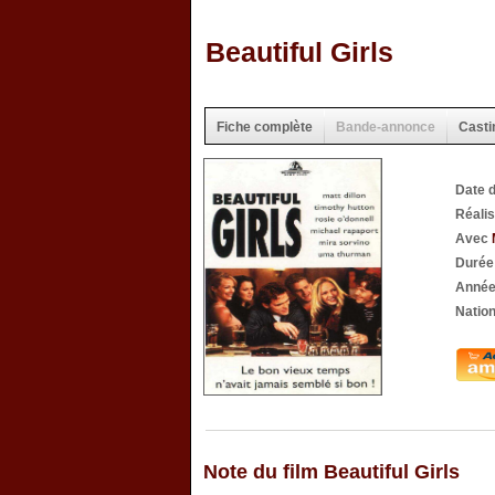
Beautiful Girls
Fiche complète
Bande-annonce
Casti
Date d
Réali
Avec
Durée
Année
Nation
Note du film Beautiful Girls