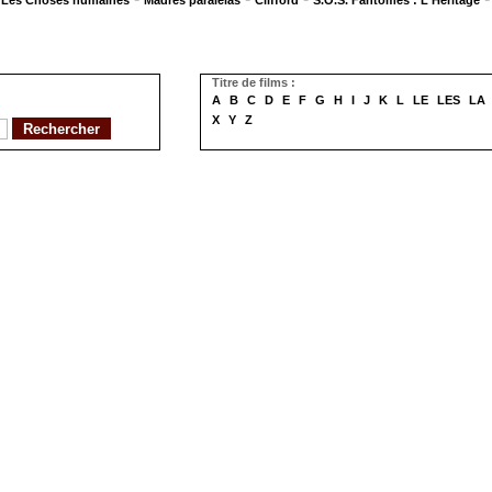
Les Choses humaines
Madres paralelas
Clifford
S.O.S. Fantômes : L'Héritage
Titre de films :
A
B
C
D
E
F
G
H
I
J
K
L
LE
LES
LA
X
Y
Z