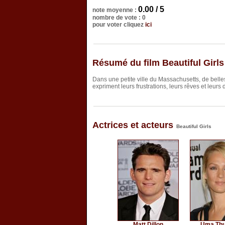
0.00 / 5
note moyenne :
nombre de vote : 0
pour voter cliquez
ici
Résumé du film Beautiful Girls
Dans une petite ville du Massachusetts, de belle
expriment leurs frustrations, leurs rêves et leurs d
Actrices et acteurs
Beautiful Girls
Matt Dillon
Uma Th