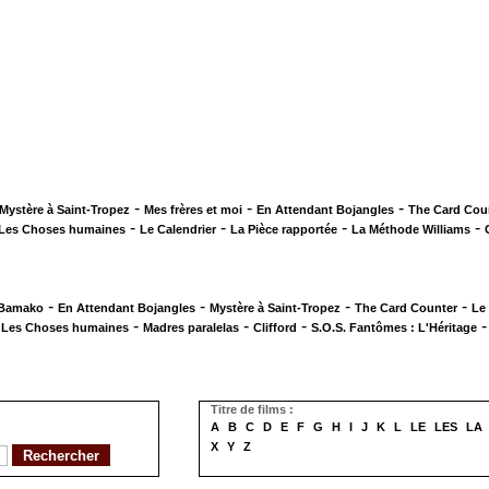
-
-
-
Mystère à Saint-Tropez
Mes frères et moi
En Attendant Bojangles
The Card Cou
-
-
-
-
Les Choses humaines
Le Calendrier
La Pièce rapportée
La Méthode Williams
-
-
-
-
 Bamako
En Attendant Bojangles
Mystère à Saint-Tropez
The Card Counter
Le
-
-
-
-
Les Choses humaines
Madres paralelas
Clifford
S.O.S. Fantômes : L'Héritage
Titre de films :
A
B
C
D
E
F
G
H
I
J
K
L
LE
LES
LA
X
Y
Z