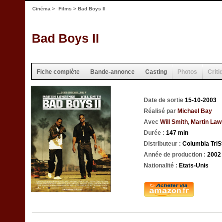
Cinéma
>
Films
> Bad Boys II
Bad Boys II
Fiche complète
Bande-annonce
Casting
Photos
Criti
Date de sortie
15-10-2003
Réalisé par
Michael Bay
Avec
Will Smith
,
Martin La
Durée :
147 min
Distributeur :
Columbia TriS
Année de production :
2002
Nationalité :
Etats-Unis