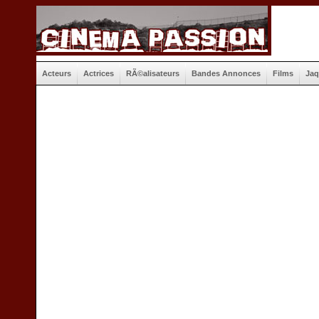
Acteurs
Actrices
RÃ©alisateurs
Bandes Annonces
Films
Jaq