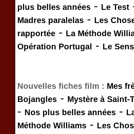
-
plus belles années
Le Test
-
Madres paralelas
Les Chos
-
rapportée
La Méthode Will
-
Opération Portugal
Le Sens 
Nouvelles fiches film :
Mes fr
-
Bojangles
Mystère à Saint-
-
-
Nos plus belles années
L
-
Méthode Williams
Les Chos