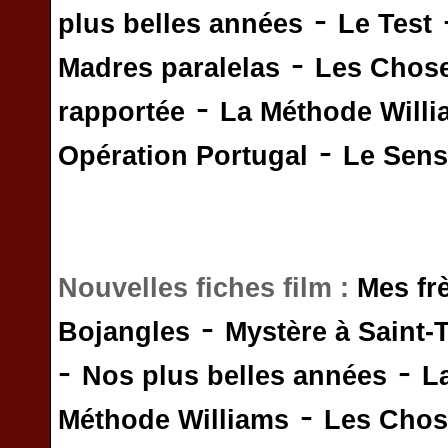
-
plus belles années
Le Test
-
Madres paralelas
Les Chos
-
rapportée
La Méthode Will
-
Opération Portugal
Le Sens 
Nouvelles fiches film :
Mes fr
-
Bojangles
Mystère à Saint-
-
-
Nos plus belles années
L
-
Méthode Williams
Les Chos