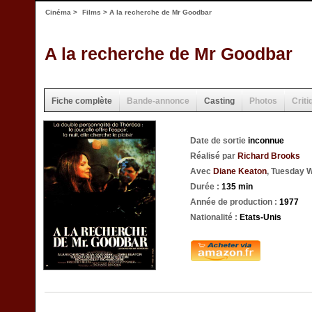
Cinéma
>
Films
> A la recherche de Mr Goodbar
A la recherche de Mr Goodbar
Fiche complète
Bande-annonce
Casting
Photos
Criti
Date de sortie
inconnue
Réalisé par
Richard Brooks
Avec
Diane Keaton
, Tuesday W
Durée :
135 min
Année de production :
1977
Nationalité :
Etats-Unis