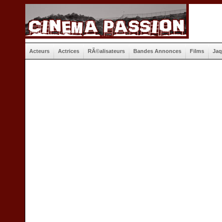
Acteurs
Actrices
RÃ©alisateurs
Bandes Annonces
Films
Jaq