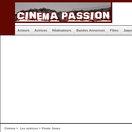
Acteurs
Actrices
Réalisateurs
Bandes Annonces
Films
Jaqu
Cinéma
>
Les actrices
> Vinnie Jones