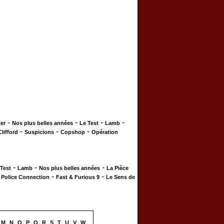
-
-
-
-
er
Nos plus belles années
Le Test
Lamb
-
-
-
Clifford
Suspicions
Copshop
Opération
-
-
-
 Test
Lamb
Nos plus belles années
La Pièce
-
-
-
Police Connection
Fast & Furious 9
Le Sens de
M
N
O
P
Q
R
S
T
U
V
W