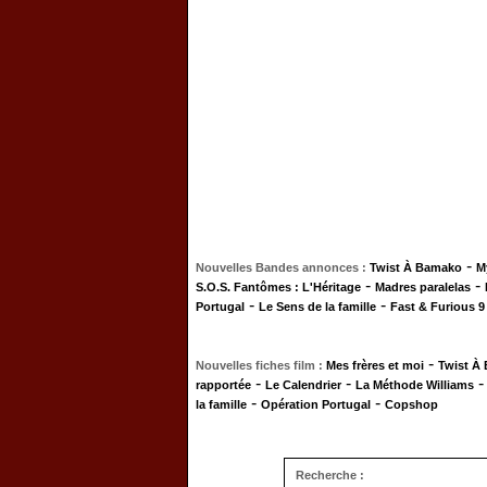
-
Nouvelles Bandes annonces :
Twist À Bamako
M
-
-
S.O.S. Fantômes : L'Héritage
Madres paralelas
-
-
Portugal
Le Sens de la famille
Fast & Furious 9
-
Nouvelles fiches film :
Mes frères et moi
Twist À
-
-
rapportée
Le Calendrier
La Méthode Williams
-
-
la famille
Opération Portugal
Copshop
Recherche :