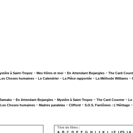
-
-
-
ystère à Saint-Tropez
Mes frères et moi
En Attendant Bojangles
The Card Count
-
-
-
-
Les Choses humaines
Le Calendrier
La Pièce rapportée
La Méthode Williams
-
-
-
-
 Bamako
En Attendant Bojangles
Mystère à Saint-Tropez
The Card Counter
Le
-
-
-
-
Les Choses humaines
Madres paralelas
Clifford
S.O.S. Fantômes : L'Héritage
Titre de films :
A
B
C
D
E
F
G
H
I
J
K
L
LE
LES
LA