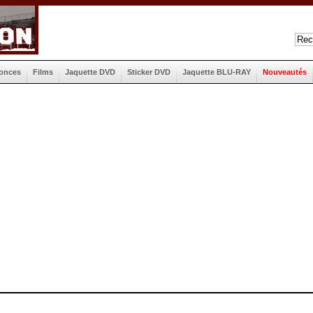
onces
Films
Jaquette DVD
Sticker DVD
Jaquette BLU-RAY
Nouveautés