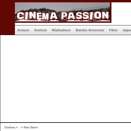
Acteurs
Actrices
Réalisateurs
Bandes Annonces
Films
Jaqu
Cinéma
>
> Tom Stern