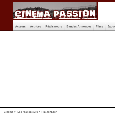
Acteurs
Actrices
Réalisateurs
Bandes Annonces
Films
Jaqu
Cinéma
>
Les réalisateurs
> Tim Johnson