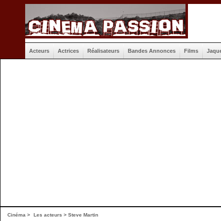
Acteurs
Actrices
Réalisateurs
Bandes Annonces
Films
Jaqu
Cinéma
>
Les acteurs
> Steve Martin