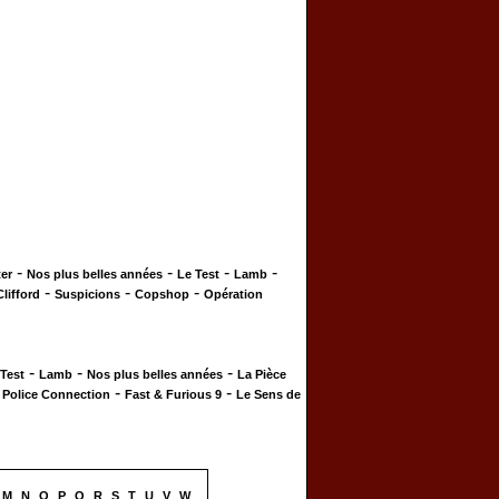
-
-
-
-
er
Nos plus belles années
Le Test
Lamb
-
-
-
Clifford
Suspicions
Copshop
Opération
-
-
-
 Test
Lamb
Nos plus belles années
La Pièce
-
-
-
Police Connection
Fast & Furious 9
Le Sens de
M
N
O
P
Q
R
S
T
U
V
W