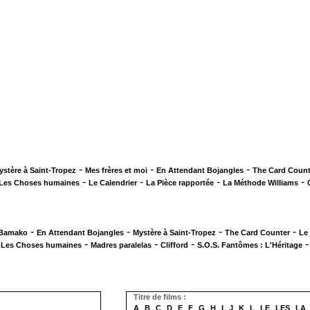
-
-
-
ystère à Saint-Tropez
Mes frères et moi
En Attendant Bojangles
The Card Count
-
-
-
-
Les Choses humaines
Le Calendrier
La Pièce rapportée
La Méthode Williams
-
-
-
-
 Bamako
En Attendant Bojangles
Mystère à Saint-Tropez
The Card Counter
Le
-
-
-
-
Les Choses humaines
Madres paralelas
Clifford
S.O.S. Fantômes : L'Héritage
Titre de films :
A
B
C
D
E
F
G
H
I
J
K
L
LE
LES
LA