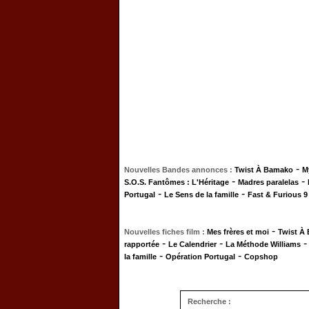
-
Nouvelles Bandes annonces :
Twist À Bamako
M
-
-
S.O.S. Fantômes : L'Héritage
Madres paralelas
-
-
Portugal
Le Sens de la famille
Fast & Furious 9
-
Nouvelles fiches film :
Mes frères et moi
Twist À
-
-
rapportée
Le Calendrier
La Méthode Williams
-
-
la famille
Opération Portugal
Copshop
Recherche :