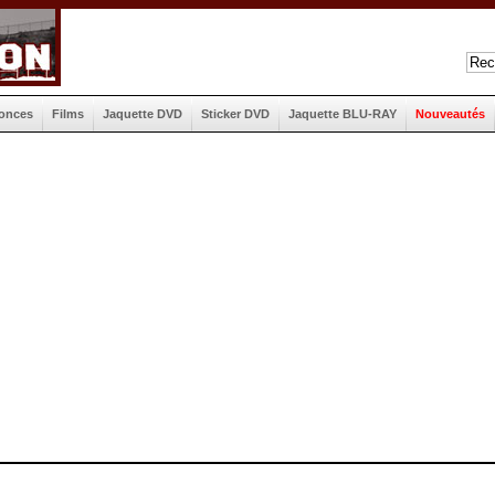
onces
Films
Jaquette DVD
Sticker DVD
Jaquette BLU-RAY
Nouveautés