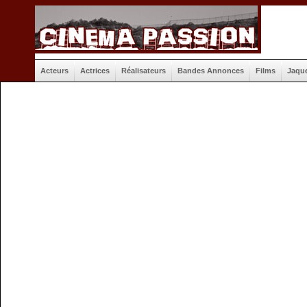
Acteurs
Actrices
Réalisateurs
Bandes Annonces
Films
Jaqu