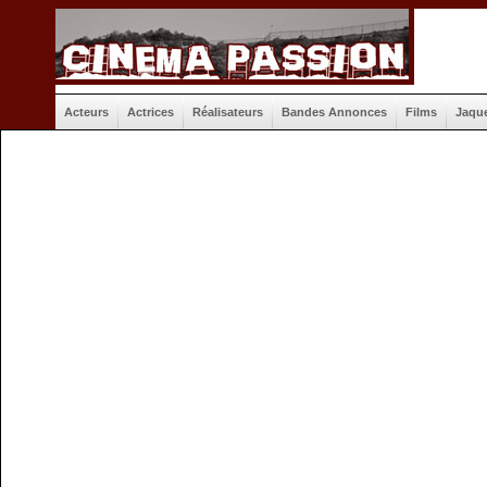
Acteurs
Actrices
Réalisateurs
Bandes Annonces
Films
Jaqu