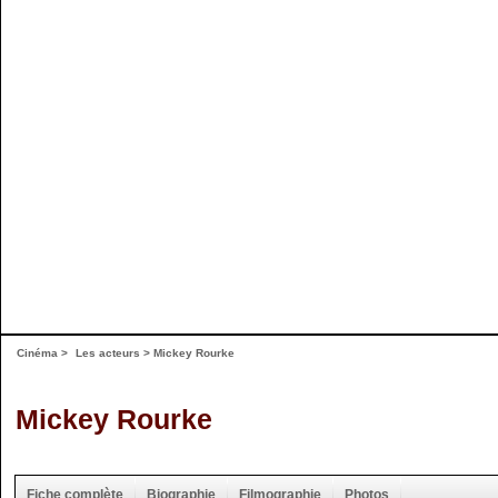
Cinéma
>
Les acteurs
> Mickey Rourke
Mickey Rourke
Fiche complète
Biographie
Filmographie
Photos