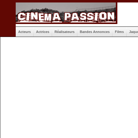
Acteurs
Actrices
Réalisateurs
Bandes Annonces
Films
Jaqu