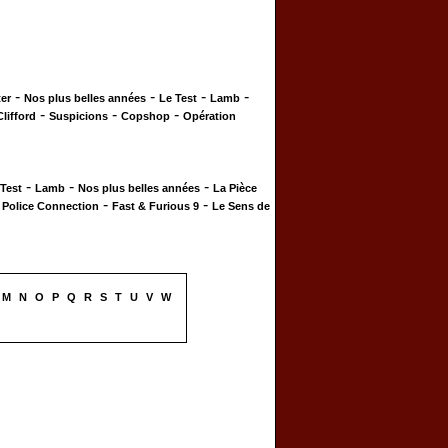
-
-
-
-
er
Nos plus belles années
Le Test
Lamb
-
-
-
Clifford
Suspicions
Copshop
Opération
-
-
-
 Test
Lamb
Nos plus belles années
La Pièce
-
-
-
Police Connection
Fast & Furious 9
Le Sens de
M
N
O
P
Q
R
S
T
U
V
W