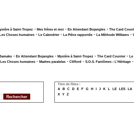
-
-
-
ystère à Saint-Tropez
Mes frères et moi
En Attendant Bojangles
The Card Count
-
-
-
-
Les Choses humaines
Le Calendrier
La Pièce rapportée
La Méthode Williams
-
-
-
-
 Bamako
En Attendant Bojangles
Mystère à Saint-Tropez
The Card Counter
Le
-
-
-
-
Les Choses humaines
Madres paralelas
Clifford
S.O.S. Fantômes : L'Héritage
Titre de films :
A
B
C
D
E
F
G
H
I
J
K
L
LE
LES
LA
X
Y
Z