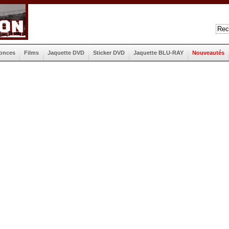
onces
Films
Jaquette DVD
Sticker DVD
Jaquette BLU-RAY
Nouveautés