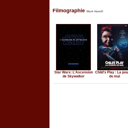
Filmographie
Mark Hamill
Star Wars: L'Ascension
Child's Play : La po
de Skywalker
du mal