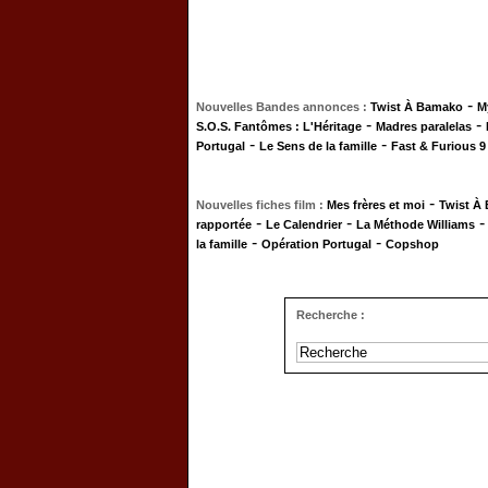
-
Nouvelles Bandes annonces :
Twist À Bamako
M
-
-
S.O.S. Fantômes : L'Héritage
Madres paralelas
-
-
Portugal
Le Sens de la famille
Fast & Furious 9
-
Nouvelles fiches film :
Mes frères et moi
Twist À
-
-
rapportée
Le Calendrier
La Méthode Williams
-
-
la famille
Opération Portugal
Copshop
Recherche :