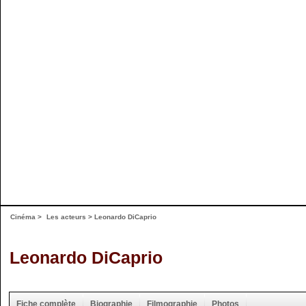
Cinéma
>
Les acteurs
> Leonardo DiCaprio
Leonardo DiCaprio
Fiche complète
Biographie
Filmographie
Photos