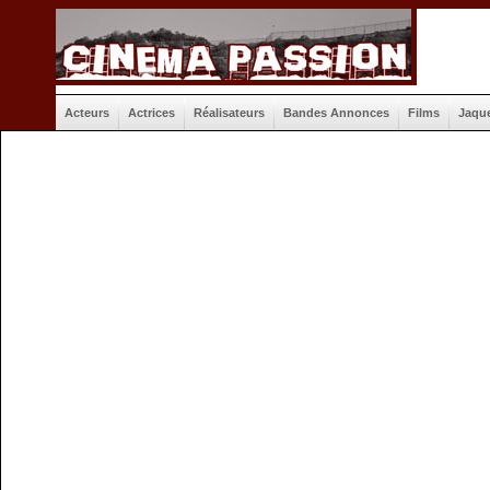
Acteurs
Actrices
Réalisateurs
Bandes Annonces
Films
Jaqu