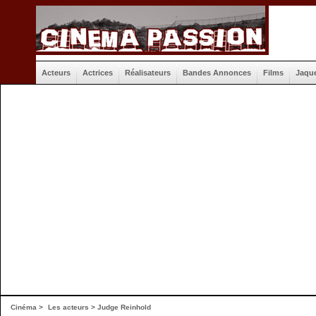
Acteurs
Actrices
Réalisateurs
Bandes Annonces
Films
Jaqu
Cinéma
>
Les acteurs
> Judge Reinhold