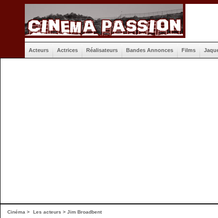
Acteurs
Actrices
Réalisateurs
Bandes Annonces
Films
Jaqu
Cinéma
>
Les acteurs
> Jim Broadbent