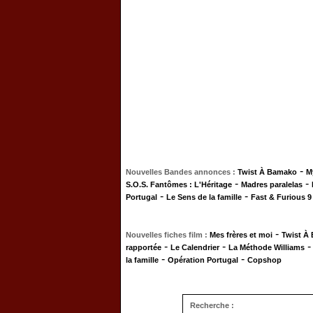
-
Nouvelles Bandes annonces :
Twist À Bamako
M
-
-
S.O.S. Fantômes : L'Héritage
Madres paralelas
-
-
Portugal
Le Sens de la famille
Fast & Furious 9
-
Nouvelles fiches film :
Mes frères et moi
Twist À
-
-
rapportée
Le Calendrier
La Méthode Williams
-
-
la famille
Opération Portugal
Copshop
Recherche :