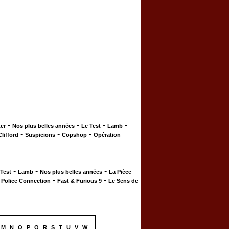
-
-
-
-
er
Nos plus belles années
Le Test
Lamb
-
-
-
Clifford
Suspicions
Copshop
Opération
-
-
-
 Test
Lamb
Nos plus belles années
La Pièce
-
-
-
Police Connection
Fast & Furious 9
Le Sens de
M
N
O
P
Q
R
S
T
U
V
W