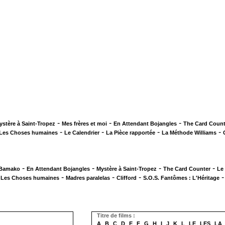
-
-
-
ystère à Saint-Tropez
Mes frères et moi
En Attendant Bojangles
The Card Count
-
-
-
-
Les Choses humaines
Le Calendrier
La Pièce rapportée
La Méthode Williams
-
-
-
-
 Bamako
En Attendant Bojangles
Mystère à Saint-Tropez
The Card Counter
Le
-
-
-
-
Les Choses humaines
Madres paralelas
Clifford
S.O.S. Fantômes : L'Héritage
Titre de films :
A
B
C
D
E
F
G
H
I
J
K
L
LE
LES
LA