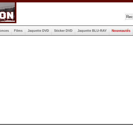
onces
Films
Jaquette DVD
Sticker DVD
Jaquette BLU-RAY
Nouveautés