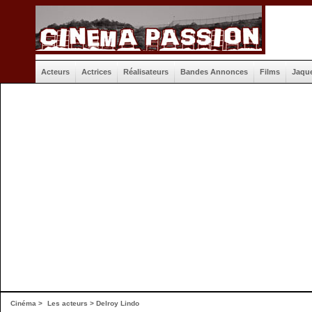
Acteurs
Actrices
Réalisateurs
Bandes Annonces
Films
Jaqu
Cinéma
>
Les acteurs
> Delroy Lindo