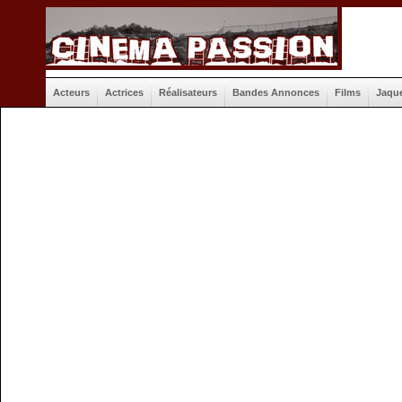
Acteurs
Actrices
Réalisateurs
Bandes Annonces
Films
Jaqu