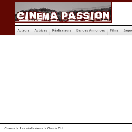
Acteurs
Actrices
Réalisateurs
Bandes Annonces
Films
Jaqu
Cinéma
>
Les réalisateurs
> Claude Zidi