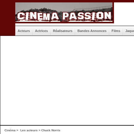
Acteurs
Actrices
Réalisateurs
Bandes Annonces
Films
Jaqu
Cinéma
>
Les acteurs
> Chuck Norris