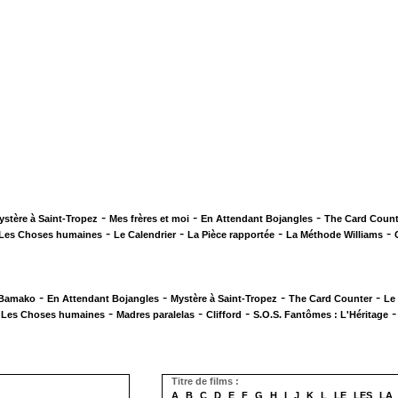
-
-
-
ystère à Saint-Tropez
Mes frères et moi
En Attendant Bojangles
The Card Count
-
-
-
-
Les Choses humaines
Le Calendrier
La Pièce rapportée
La Méthode Williams
-
-
-
-
 Bamako
En Attendant Bojangles
Mystère à Saint-Tropez
The Card Counter
Le
-
-
-
-
Les Choses humaines
Madres paralelas
Clifford
S.O.S. Fantômes : L'Héritage
Titre de films :
A
B
C
D
E
F
G
H
I
J
K
L
LE
LES
LA