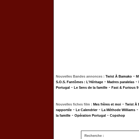
-
Nouvelles Bandes annonces :
Twist À Bamako
M
-
-
S.O.S. Fantômes : L'Héritage
Madres paralelas
-
-
Portugal
Le Sens de la famille
Fast & Furious 9
-
Nouvelles fiches film :
Mes frères et moi
Twist À
-
-
rapportée
Le Calendrier
La Méthode Williams
-
-
la famille
Opération Portugal
Copshop
Recherche :