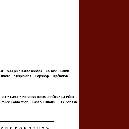
-
-
-
-
er
Nos plus belles années
Le Test
Lamb
-
-
-
Clifford
Suspicions
Copshop
Opération
-
-
-
 Test
Lamb
Nos plus belles années
La Pièce
-
-
-
Police Connection
Fast & Furious 9
Le Sens de
M
N
O
P
Q
R
S
T
U
V
W