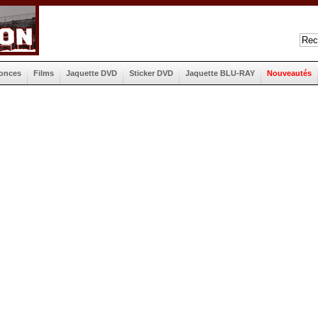
onces
Films
Jaquette DVD
Sticker DVD
Jaquette BLU-RAY
Nouveautés