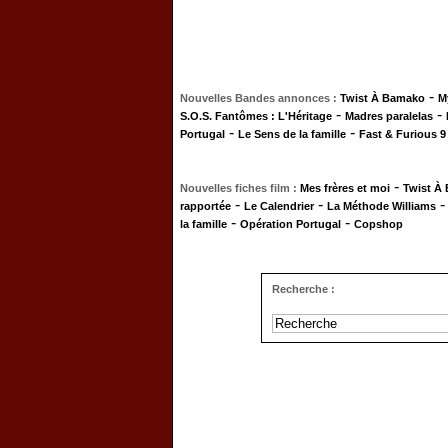
-
Nouvelles Bandes annonces :
Twist À Bamako
M
-
-
S.O.S. Fantômes : L'Héritage
Madres paralelas
-
-
Portugal
Le Sens de la famille
Fast & Furious 9
-
Nouvelles fiches film :
Mes frères et moi
Twist À
-
-
rapportée
Le Calendrier
La Méthode Williams
-
-
la famille
Opération Portugal
Copshop
Recherche :