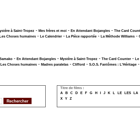
-
-
-
ystère à Saint-Tropez
Mes frères et moi
En Attendant Bojangles
The Card Count
-
-
-
-
Les Choses humaines
Le Calendrier
La Pièce rapportée
La Méthode Williams
-
-
-
-
 Bamako
En Attendant Bojangles
Mystère à Saint-Tropez
The Card Counter
Le
-
-
-
-
Les Choses humaines
Madres paralelas
Clifford
S.O.S. Fantômes : L'Héritage
Titre de films :
A
B
C
D
E
F
G
H
I
J
K
L
LE
LES
LA
X
Y
Z