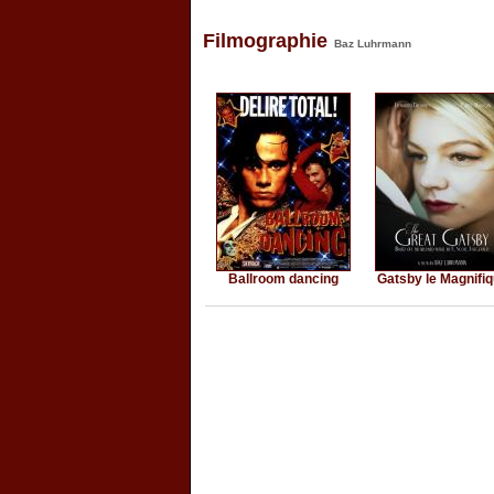
Filmographie
Baz Luhrmann
Ballroom dancing
Gatsby le Magnifi