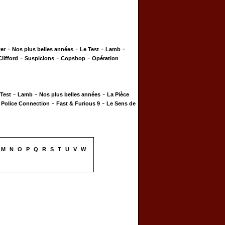
-
-
-
-
er
Nos plus belles années
Le Test
Lamb
-
-
-
Clifford
Suspicions
Copshop
Opération
-
-
-
 Test
Lamb
Nos plus belles années
La Pièce
-
-
-
Police Connection
Fast & Furious 9
Le Sens de
M
N
O
P
Q
R
S
T
U
V
W