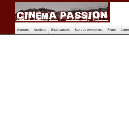
Acteurs
Actrices
Réalisateurs
Bandes Annonces
Films
Jaqu