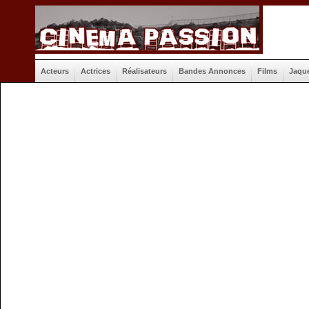
Acteurs
Actrices
Réalisateurs
Bandes Annonces
Films
Jaqu