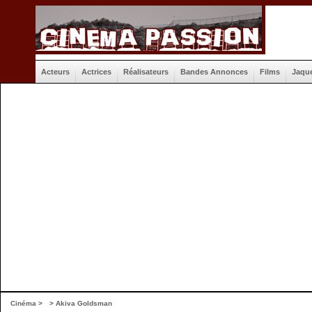
Acteurs
Actrices
Réalisateurs
Bandes Annonces
Films
Jaqu
Cinéma
>
> Akiva Goldsman