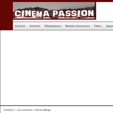
Acteurs
Actrices
Réalisateurs
Bandes Annonces
Films
Jaqu
Cinéma
>
Les actrices
> Aïssa Maïga