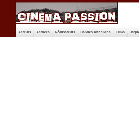
Acteurs
Actrices
Réalisateurs
Bandes Annonces
Films
Jaqu