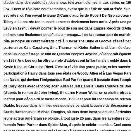
d'ados dans des publicités, des shows télé avant d'en venir aux séries en 199
Fox. Il tient le rôle-titre neuf semaines, avant que la série ne soit arrêtée. S
secrètes, où l'on voyait le jeune DiCaprio auprès de Robert De Niro au cœu
Tobey et Leonardo font connaissance et deviennent bons amis. Après une peti
Levy en 1994, il devait pointer le bout de son nez dans Empire Records d'All
scènes sont finalement coupées au montage... Il se fait remarquer de manièr
rôle principal du court métrage cité à l'Oscar The Duke of Groove, réalisé par 
partenaires Kate Capshaw, Uma Thurman et Kiefer Sutherland. L'année d'après
dans un long métrage, le film de Quinton Peeples Joyride, où apparaît égale
en 1997 Ang Lee qui lui offre un rôle d'adolescent brillant mais troublé dans 
Kevin Kline, et Christina Ricci. C'est la révélation grand public, et les succè
participation à Harry dans tous ses états de Woody Allen et à Las Vegas Para
est David, qui devient l'énigmatique Bud Parker quand il bascule dans l'utopie
de Gary Ross avec (encore) Joan Allen et Jeff Daniels. Dans L'œuvre de Dieu
(d'après le roman de John Irving), il incarne Homer Wells, un orphelin réfractai
institut pour découvrir le vaste monde. 1998 est pour lui l'occasion de ret
Diable, fresque dans le milieu des sudistes pendant la guerre de Sécession
Curtis Hanson avec Michael Douglas, où tous deux incarnaient des écrivains, 
jeune acteur américain se plonge, à tout juste 25 ans, dans les aventures du 
humain Peter Parker dans Spider-Man, d'après le célèbre comics. Ceci cons