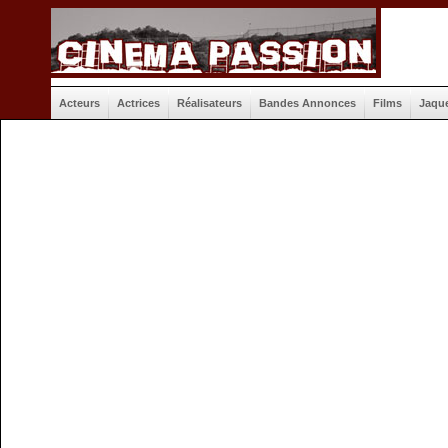
Acteurs
Actrices
Réalisateurs
Bandes Annonces
Films
Jaqu