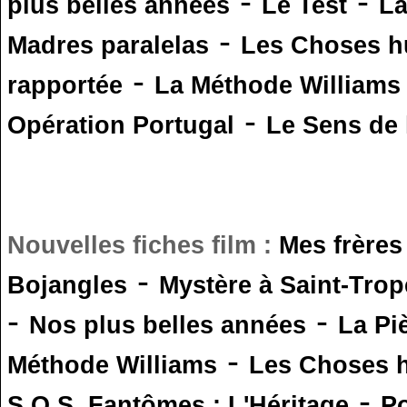
-
-
plus belles années
Le Test
L
-
Madres paralelas
Les Choses 
-
rapportée
La Méthode Williams
-
Opération Portugal
Le Sens de l
Nouvelles fiches film :
Mes frères
-
Bojangles
Mystère à Saint-Trop
-
-
Nos plus belles années
La Pi
-
Méthode Williams
Les Choses 
-
S.O.S. Fantômes : L'Héritage
Po