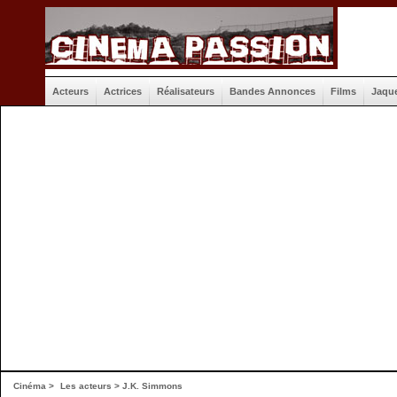
Acteurs
Actrices
Réalisateurs
Bandes Annonces
Films
Jaqu
Cinéma
>
Les acteurs
> J.K. Simmons