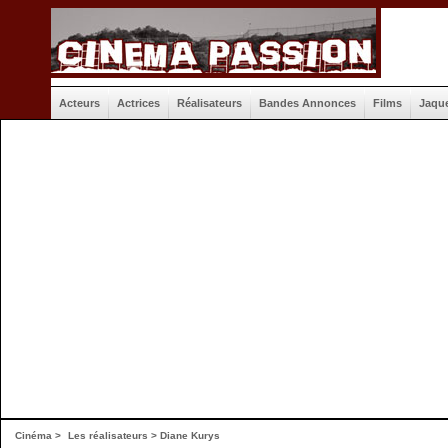
Acteurs
Actrices
Réalisateurs
Bandes Annonces
Films
Jaqu
Cinéma
>
Les réalisateurs
> Diane Kurys