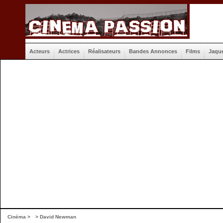
Acteurs
Actrices
Réalisateurs
Bandes Annonces
Films
Jaqu
Cinéma
>
> David Newman