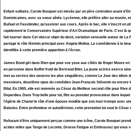
Enfant solitaire, Carole Bouquet est elevée par un père centralien avant d'ê
Dominicaines, avec sa soeur aînée. Lycéenne, elle préfère aller au musée, et
Buñuel et Fassbinder, qu'assister aux cours. Après le bac, elle s'inscrit en p
rapidement le Conservatoire Supérieur d'Art Dramatique de Paris. C'est là qu
fait tourner dans Cet obscur objet du desir, variation sensuelle autour de La 
partage le rôle féminin principal avec Angela Molina. La comédienne à la be
identifiée à cette première apparition à l'écran.
James Bond girl dans Rien que pour vos yeux aux côtés de Roger Moore en 1
en personne dans Buffet froid de Bertrand Blier. La jeune actrice exerce ainsi 
met au service des oeuvres les plus singulières, comme Le Jour des idiots d
messieurs, deuxième opus du comédien Jean-François Stévenin ou encore le
Bilal. En 1985, elle est nommée au César du Meilleur second rôle pour Rive d
Depardieu. Dans Trop belle pour toi, film au postulat provocateur dans lequel 
l'égérie de Chanel le rôle d'une épouse modèle que son mari trompe avec un
Balasko. Entre profondeur et autodérision, cette prestation lui vaut le César 
Refusant d'être uniquement perçue comme une icône, Carole Bouquet prend
acides telles que Tango de Leconte, Grosse Fatigue et Embrassez qui vous v