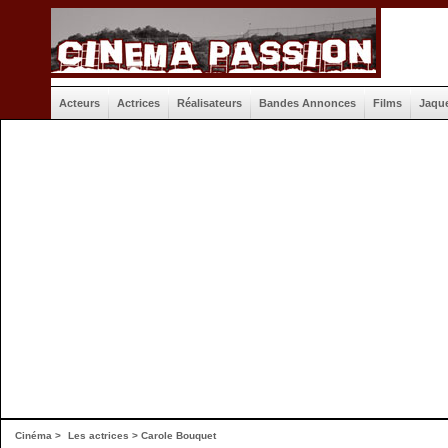
Acteurs
Actrices
Réalisateurs
Bandes Annonces
Films
Jaqu
Cinéma
>
Les actrices
> Carole Bouquet