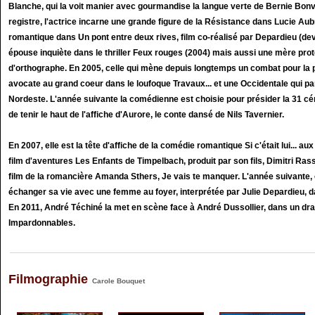
Blanche, qui la voit manier avec gourmandise la langue verte de Bernie Bonvoi
registre, l'actrice incarne une grande figure de la Résistance dans Lucie Aub
romantique dans Un pont entre deux rives, film co-réalisé par Depardieu (de
épouse inquiète dans le thriller Feux rouges (2004) mais aussi une mère pro
d'orthographe. En 2005, celle qui mène depuis longtemps un combat pour la 
avocate au grand coeur dans le loufoque Travaux... et une Occidentale qui p
Nordeste. L'année suivante la comédienne est choisie pour présider la 31 
de tenir le haut de l'affiche d'Aurore, le conte dansé de Nils Tavernier.
En 2007, elle est la tête d'affiche de la comédie romantique Si c'était lui... au
film d'aventures Les Enfants de Timpelbach, produit par son fils, Dimitri Ra
film de la romancière Amanda Sthers, Je vais te manquer. L'année suivante, o
échanger sa vie avec une femme au foyer, interprétée par Julie Depardieu, 
En 2011, André Téchiné la met en scène face à André Dussollier, dans un dra
Impardonnables.
Filmographie
Carole Bouquet