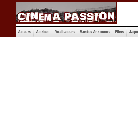
Acteurs
Actrices
Réalisateurs
Bandes Annonces
Films
Jaqu