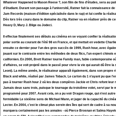
Whatever Happened to Mason Reese ?, son film de fins d'études, sera au palm
d'étudiant. Durant son passage à l'université, Ratner fait la connaissance de
Jam Records (maison d'édition spécialisée dans le rap) et lui confie la réalis
Dès lors très couru dans le domaine du clip, Ratner va en réaliser près de ce
Heavy D, Mary J. Blige ou Jodeci.
Il effectue finalement ses débuts au cinéma en se voyant confier la réalisat
polar sortie au courant de l'été 98 en France, et qui mettait en vedette Charli
ensuite ce dernier pour l'un des gros succès de 1999, Rush hour, avec égal
jouant sur le contraste entre les méthodes de deux flics, l'un expert chinois e
californien. En 2000, Brett Ratner tourne Family man, fable contemporaine 
d'affaires, se voit projeté dans le passé pour vivre la vie qui aurait dû être la
Leoni). La même année, le réalisateur apparaît également, dans son propre rôl
Black and white, réalisé par James Toback. Le carton du 1 n'ayant pu que l'e
pas à tourner Rush hour 2 où les deux compères Jackie et Chris refont leu
Jamais deux sans trois, puisque le tournage du troisième volet, servi par le
programmé pour 2007. Avant cela, on a pu voir Dragon rouge, qui n'est autr
formidable Le sixième sens de Michael Mann, et juger de la capacité du ciné
Lecter. En 2004, c'est le climat plus serein des îles qui sert de cadre à sa no
marquera certainement pas les annales - où Pierce Brosnan et Salma Hayek 