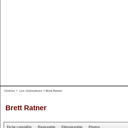
Cinéma
>
Les réalisateurs
> Brett Ratner
Brett Ratner
Fiche complète
Biographie
Filmographie
Photos