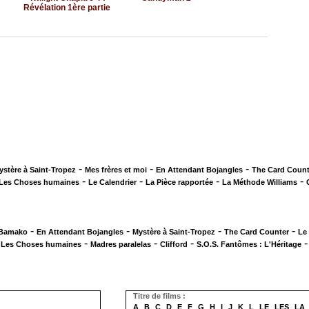
Révélation 1ère partie
-
-
-
ystère à Saint-Tropez
Mes frères et moi
En Attendant Bojangles
The Card Count
-
-
-
-
Les Choses humaines
Le Calendrier
La Pièce rapportée
La Méthode Williams
-
-
-
-
 Bamako
En Attendant Bojangles
Mystère à Saint-Tropez
The Card Counter
Le
-
-
-
-
Les Choses humaines
Madres paralelas
Clifford
S.O.S. Fantômes : L'Héritage
Titre de films :
A
B
C
D
E
F
G
H
I
J
K
L
LE
LES
LA