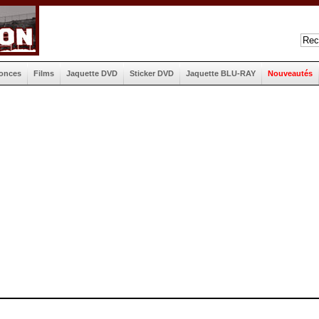
onces
Films
Jaquette DVD
Sticker DVD
Jaquette BLU-RAY
Nouveautés