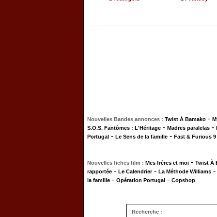
-
Nouvelles Bandes annonces :
Twist À Bamako
M
-
-
S.O.S. Fantômes : L'Héritage
Madres paralelas
-
-
Portugal
Le Sens de la famille
Fast & Furious 9
-
Nouvelles fiches film :
Mes frères et moi
Twist À
-
-
rapportée
Le Calendrier
La Méthode Williams
-
-
la famille
Opération Portugal
Copshop
Recherche :