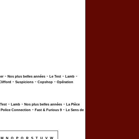
-
-
-
-
er
Nos plus belles années
Le Test
Lamb
-
-
-
Clifford
Suspicions
Copshop
Opération
-
-
-
 Test
Lamb
Nos plus belles années
La Pièce
-
-
-
Police Connection
Fast & Furious 9
Le Sens de
M
N
O
P
Q
R
S
T
U
V
W