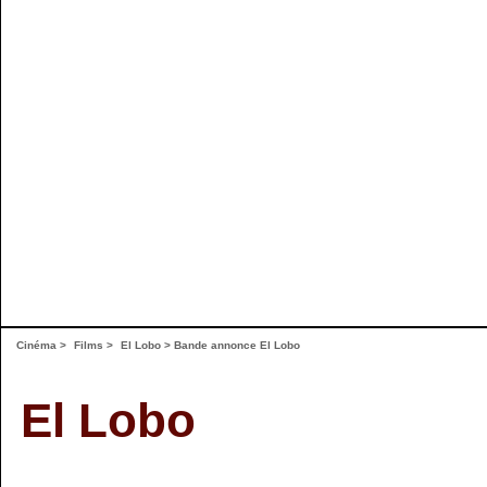
Cinéma
>
Films
>
El Lobo
>
Bande annonce El Lobo
El Lobo