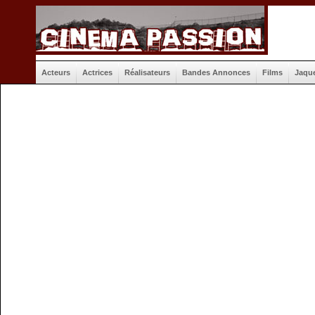
Acteurs
Actrices
Réalisateurs
Bandes Annonces
Films
Jaqu