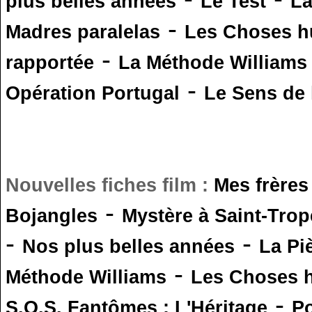
plus belles années
Le Test
L
-
Madres paralelas
Les Choses 
-
rapportée
La Méthode Williams
-
Opération Portugal
Le Sens de l
Nouvelles fiches film :
Mes frères
-
Bojangles
Mystère à Saint-Trop
-
-
Nos plus belles années
La Pi
-
Méthode Williams
Les Choses 
-
S.O.S. Fantômes : L'Héritage
Po