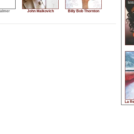
Palmer
John Malkovich
Billy Bob Thornton
La Re