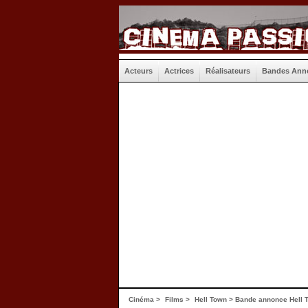
Acteurs
Actrices
Réalisateurs
Bandes Ann
Cinéma
>
Films
>
Hell Town
>
Bande annonce Hell 