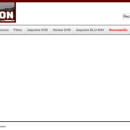
onces
Films
Jaquette DVD
Sticker DVD
Jaquette BLU-RAY
Nouveautés
Town