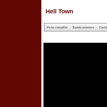
Hell Town
Fiche complète
Bande-annonce
Casti