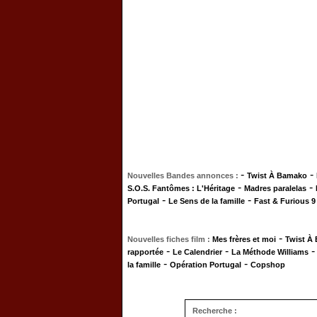
-
-
Nouvelles Bandes annonces :
Twist À Bamako
-
-
S.O.S. Fantômes : L'Héritage
Madres paralelas
-
-
Portugal
Le Sens de la famille
Fast & Furious 9
-
Nouvelles fiches film :
Mes frères et moi
Twist À
-
-
rapportée
Le Calendrier
La Méthode Williams
-
-
la famille
Opération Portugal
Copshop
Recherche :