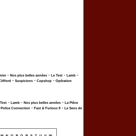
-
-
-
-
nter
Nos plus belles années
Le Test
Lamb
-
-
-
Clifford
Suspicions
Copshop
Opération
-
-
-
 Test
Lamb
Nos plus belles années
La Pièce
-
-
-
Police Connection
Fast & Furious 9
Le Sens de
M
N
O
P
Q
R
S
T
U
V
W