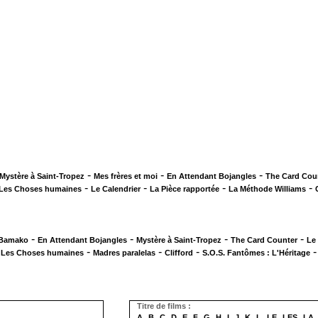
-
-
-
Mystère à Saint-Tropez
Mes frères et moi
En Attendant Bojangles
The Card Cou
-
-
-
-
Les Choses humaines
Le Calendrier
La Pièce rapportée
La Méthode Williams
-
-
-
-
 Bamako
En Attendant Bojangles
Mystère à Saint-Tropez
The Card Counter
Le
-
-
-
-
Les Choses humaines
Madres paralelas
Clifford
S.O.S. Fantômes : L'Héritage
Titre de films :
A
B
C
D
E
F
G
H
I
J
K
L
LE
LES
LA