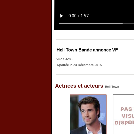
Hell Town Bande annonce VF
vue : 3286
Ajoutée le 24 Décembre 2015
Actrices et acteurs
Hell Town