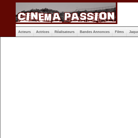
Acteurs
Actrices
Réalisateurs
Bandes Annonces
Films
Jaqu