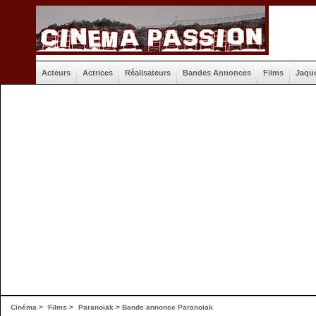
Acteurs
Actrices
Réalisateurs
Bandes Annonces
Films
Jaqu
Cinéma
>
Films
>
Paranoiak
>
Bande annonce Paranoiak