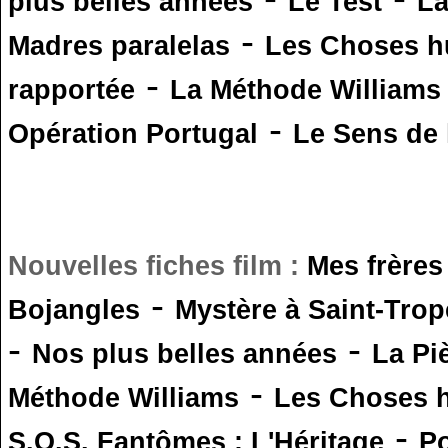
plus belles années
Le Test
L
-
Madres paralelas
Les Choses 
-
rapportée
La Méthode Williams
-
Opération Portugal
Le Sens de l
Nouvelles fiches film :
Mes frères
-
Bojangles
Mystère à Saint-Trop
-
-
Nos plus belles années
La Pi
-
Méthode Williams
Les Choses 
-
S.O.S. Fantômes : L'Héritage
Po