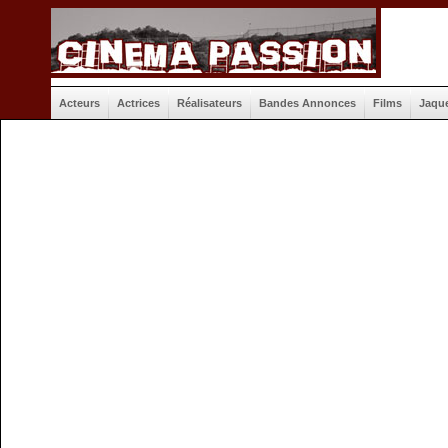
Acteurs
Actrices
Réalisateurs
Bandes Annonces
Films
Jaqu