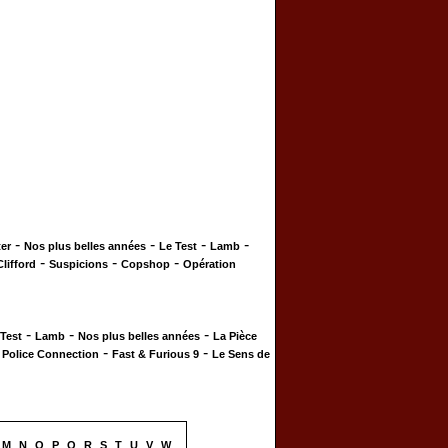
-
-
-
-
er
Nos plus belles années
Le Test
Lamb
-
-
-
Clifford
Suspicions
Copshop
Opération
-
-
-
 Test
Lamb
Nos plus belles années
La Pièce
-
-
-
Police Connection
Fast & Furious 9
Le Sens de
M
N
O
P
Q
R
S
T
U
V
W