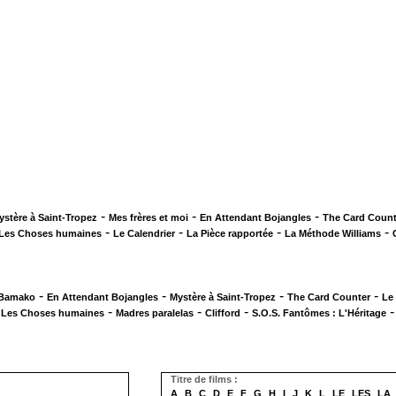
-
-
-
ystère à Saint-Tropez
Mes frères et moi
En Attendant Bojangles
The Card Count
-
-
-
-
Les Choses humaines
Le Calendrier
La Pièce rapportée
La Méthode Williams
-
-
-
-
 Bamako
En Attendant Bojangles
Mystère à Saint-Tropez
The Card Counter
Le
-
-
-
-
Les Choses humaines
Madres paralelas
Clifford
S.O.S. Fantômes : L'Héritage
Titre de films :
A
B
C
D
E
F
G
H
I
J
K
L
LE
LES
LA