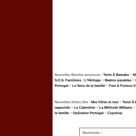
-
Nouvelles Bandes annonces :
Twist À Bamako
M
-
-
S.O.S. Fantômes : L'Héritage
Madres paralelas
-
-
Portugal
Le Sens de la famille
Fast & Furious 9
-
Nouvelles fiches film :
Mes frères et moi
Twist À
-
-
rapportée
Le Calendrier
La Méthode Williams
-
-
la famille
Opération Portugal
Copshop
Recherche :