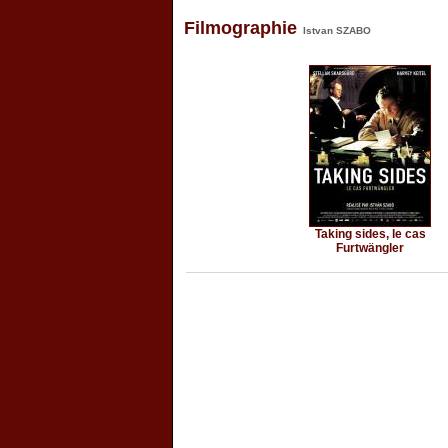
Filmographie
Istvan SZABO
Taking sides, le cas
Furtwängler