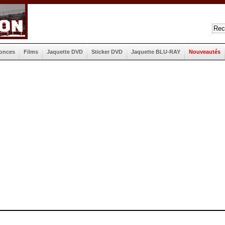
onces
Films
Jaquette DVD
Sticker DVD
Jaquette BLU-RAY
Nouveautés