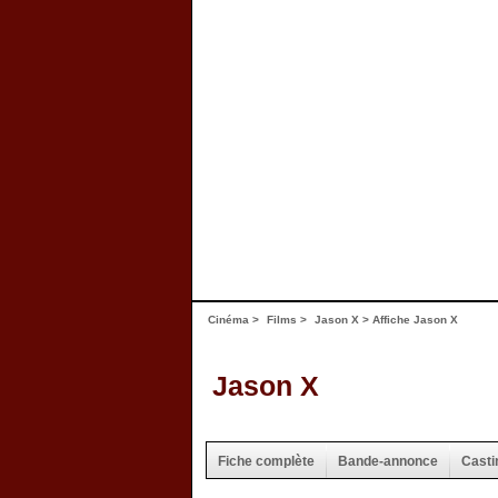
Cinéma
>
Films
>
Jason X
>
Affiche Jason X
Jason X
Fiche complète
Bande-annonce
Casti