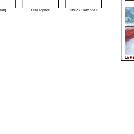
Doig
Lisa Ryder
Chuck Campbell
La Re