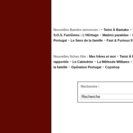
-
-
Nouvelles Bandes annonces :
Twist À Bamako
-
-
S.O.S. Fantômes : L'Héritage
Madres paralelas
-
-
Portugal
Le Sens de la famille
Fast & Furious 9
-
Nouvelles fiches film :
Mes frères et moi
Twist À
-
-
rapportée
Le Calendrier
La Méthode Williams
-
-
la famille
Opération Portugal
Copshop
Recherche :