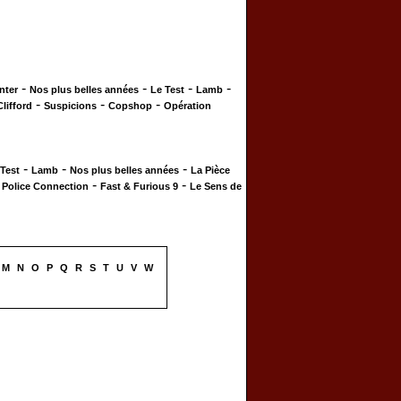
-
-
-
-
nter
Nos plus belles années
Le Test
Lamb
-
-
-
Clifford
Suspicions
Copshop
Opération
-
-
-
 Test
Lamb
Nos plus belles années
La Pièce
-
-
-
Police Connection
Fast & Furious 9
Le Sens de
M
N
O
P
Q
R
S
T
U
V
W