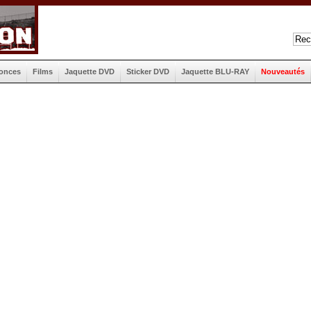
onces
Films
Jaquette DVD
Sticker DVD
Jaquette BLU-RAY
Nouveautés