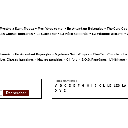
-
-
-
Mystère à Saint-Tropez
Mes frères et moi
En Attendant Bojangles
The Card Cou
-
-
-
-
Les Choses humaines
Le Calendrier
La Pièce rapportée
La Méthode Williams
-
-
-
-
 Bamako
En Attendant Bojangles
Mystère à Saint-Tropez
The Card Counter
Le
-
-
-
-
Les Choses humaines
Madres paralelas
Clifford
S.O.S. Fantômes : L'Héritage
Titre de films :
A
B
C
D
E
F
G
H
I
J
K
L
LE
LES
LA
X
Y
Z