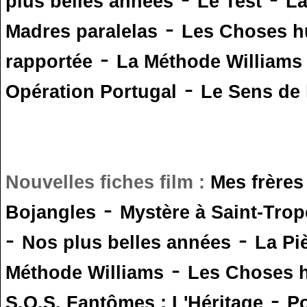
plus belles années
Le Test
L
-
Madres paralelas
Les Choses 
-
rapportée
La Méthode Williams
-
Opération Portugal
Le Sens de l
Nouvelles fiches film :
Mes frères
-
Bojangles
Mystère à Saint-Trop
-
-
Nos plus belles années
La Pi
-
Méthode Williams
Les Choses 
-
S.O.S. Fantômes : L'Héritage
Po