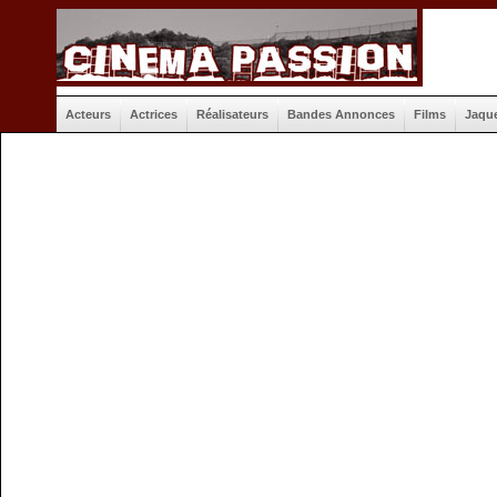
Acteurs
Actrices
Réalisateurs
Bandes Annonces
Films
Jaqu