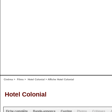
Cinéma
>
Films
>
Hotel Colonial
>
Affiche Hotel Colonial
Hotel Colonial
Fiche complète
Bande-annonce
Casting
Photos
Critiques